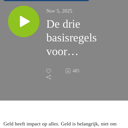
Nov 5, 2025
De drie
basisregels
voor
financiële
485
vrijheid –
met
Femke
Hogema
Geld heeft impact op alles. Geld is belangrijk, niet om